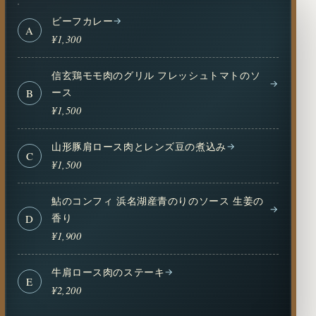
ビーフカレー
A
¥1,300
信玄鶏モモ肉のグリル フレッシュトマトのソ
ース
B
¥1,500
山形豚肩ロース肉とレンズ豆の煮込み
C
¥1,500
鮎のコンフィ 浜名湖産青のりのソース 生姜の
香り
D
¥1,900
牛肩ロース肉のステーキ
E
¥2,200