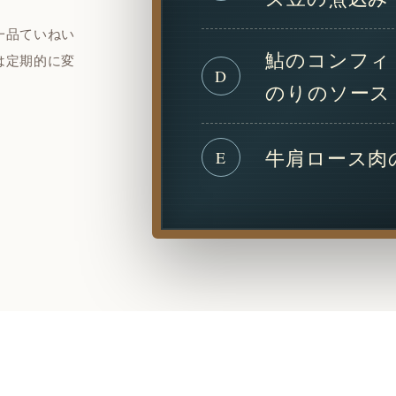
一品ていねい
鮎のコンフィ
は定期的に変
D
のりのソース
牛肩ロース肉
E