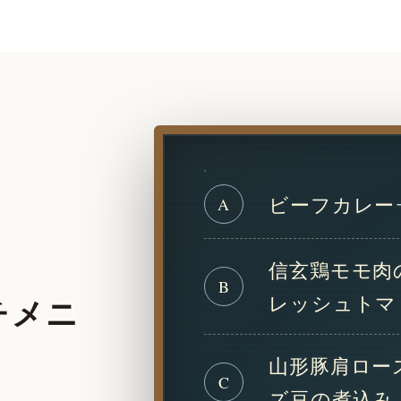
ビーフカレー
A
信玄鶏モモ肉
B
レッシュトマ
チメニ
山形豚肩ロー
C
ズ豆の煮込み