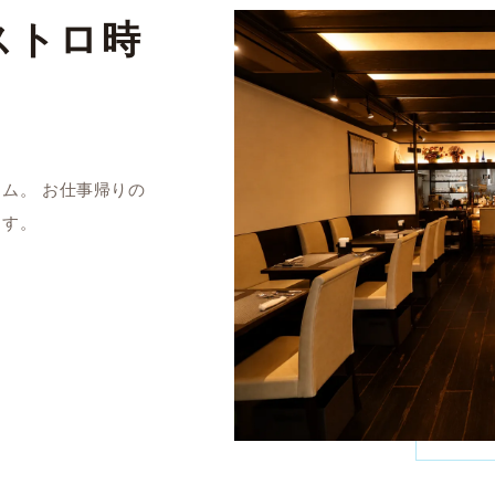
ストロ時
ム。 お仕事帰りの
ます。