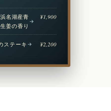
 浜名湖産青
¥1,900
 生姜の香り
のステーキ
¥2,200