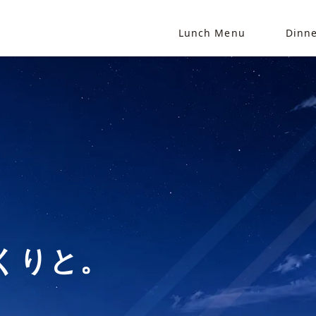
Lunch Menu
Dinn
くりと。