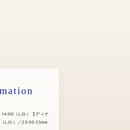
rmation
14:00（L.O.）【ディナ
（L.O.）／23:00 Close