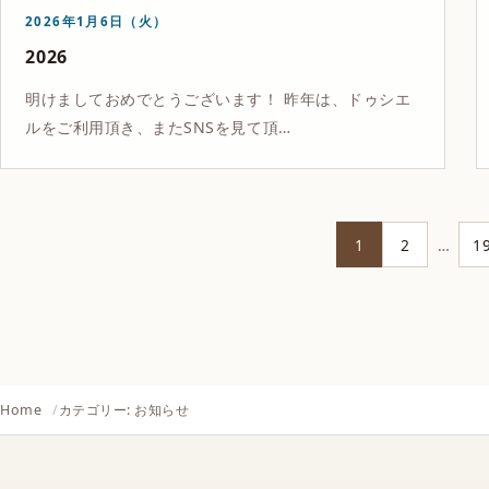
2026年1月6日（火）
2026
明けましておめでとうございます！ 昨年は、ドゥシエ
ルをご利用頂き、またSNSを見て頂…
投
1
2
…
1
稿
の
ペ
Home
カテゴリー: お知らせ
ー
ジ