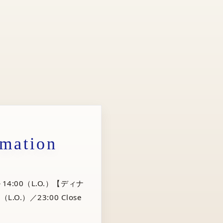
rmation
14:00（L.O.）【ディナ
（L.O.）／23:00 Close