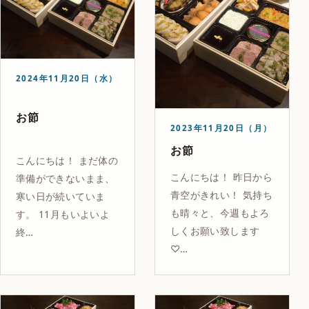
2024年11月20日（水）
お節
2023年11月20日（月）
お節
こんにちは！ まだ体の
こんにちは！ 昨日から
準備ができないまま、
青空がきれい！ 気持ち
寒い日が続いていま
も晴々と、今週もよろ
す。 11月もいよいよ
しくお願い致します
終…
♡…