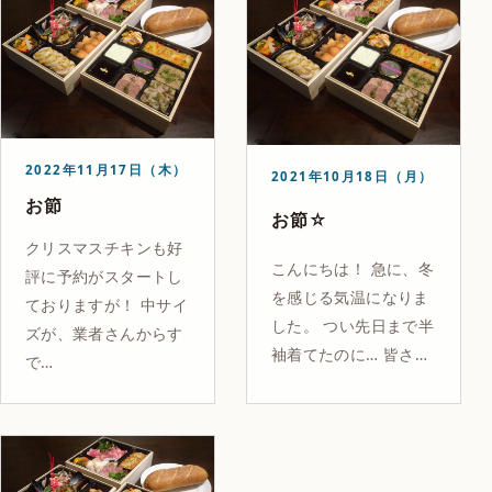
2022年11月17日（木）
2021年10月18日（月）
お節
お節☆
クリスマスチキンも好
こんにちは！ 急に、冬
評に予約がスタートし
を感じる気温になりま
ておりますが！ 中サイ
した。 つい先日まで半
ズが、業者さんからす
袖着てたのに… 皆さ…
で…