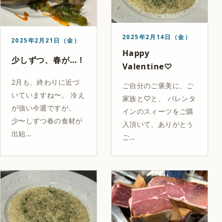
2025年2月14日（金）
2025年2月21日（金）
Happy
少しずつ、春が…！
Valentine♡
2月も、終わりに近づ
ご自分のご褒美に、ご
いていますね〜。 冷え
家族と♡と、 バレンタ
が強い今週ですが、
インのスィーツをご購
少〜しずつ春の食材が
入頂いて、ありがとう
出始…
ご…