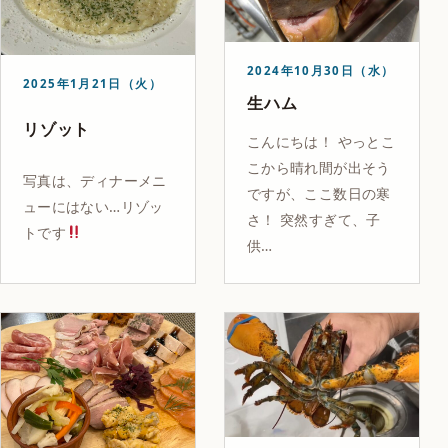
2024年10月30日（水）
2025年1月21日（火）
生ハム
リゾット
こんにちは！ やっとこ
こから晴れ間が出そう
写真は、ディナーメニ
ですが、ここ数日の寒
ューにはない…リゾッ
さ！ 突然すぎて、子
トです
供…