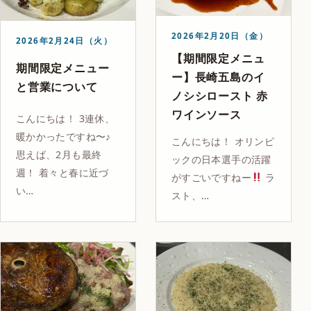
2026年2月20日（金）
2026年2月24日（火）
【期間限定メニュ
期間限定メニュー
ー】長崎五島のイ
と営業について
ノシシロースト 赤
ワインソース
こんにちは！ 3連休、
暖かかったですね〜♪
こんにちは！ オリンピ
思えば、2月も最終
ックの日本選手の活躍
週！ 着々と春に近づ
がすごいですねー
ラ
い…
スト、…