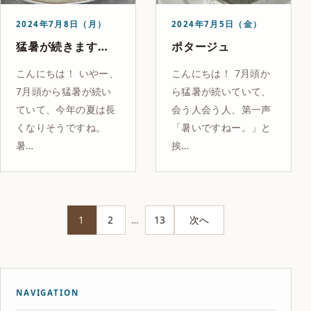
2024年7月8日（月）
2024年7月5日（金）
猛暑が続きます…
ポタージュ
こんにちは！ いやー、
こんにちは！ 7月頭か
7月頭から猛暑が続い
ら猛暑が続いていて、
ていて、今年の夏は長
会う人会う人、第一声
くなりそうですね。
「暑いですねー。」と
暑…
挨…
投
1
2
…
13
次へ
稿
の
NAVIGATION
ペ