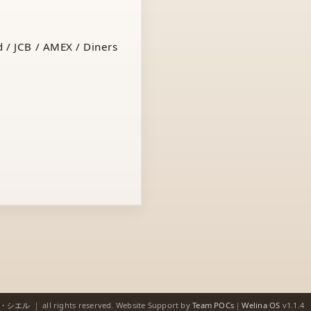
 / JCB / AMEX / Diners
ゥ・シエル
｜
all rights reserved.
Website Support by
Team POCs
｜
Welina OS
v1.1.4