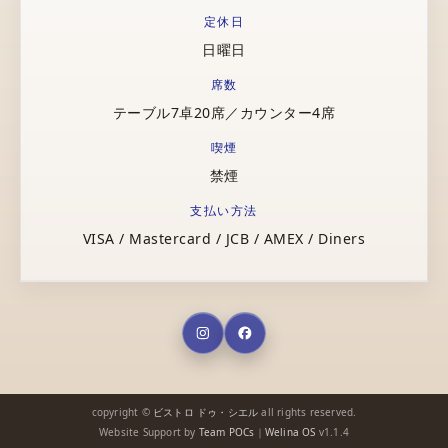
定休日
日曜日
席数
テーブル7卓20席／カウンター4席
喫煙
禁煙
支払い方法
VISA / Mastercard / JCB / AMEX / Diners
copyright ©
ビストロ ドゥ・シエル
all rights reserved.
Website Support by
Team POCs
｜
Welina OS
v1.1.4