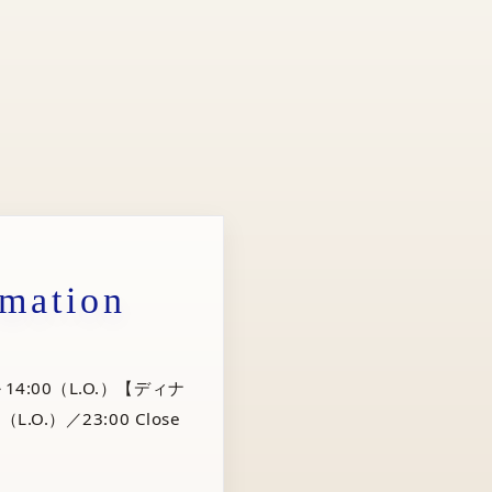
rmation
14:00（L.O.）【ディナ
（L.O.）／23:00 Close