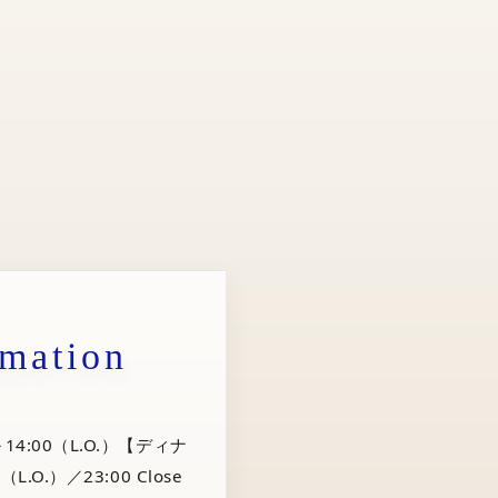
rmation
14:00（L.O.）【ディナ
（L.O.）／23:00 Close