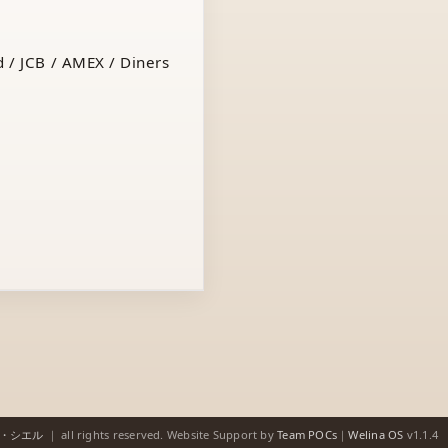
 / JCB / AMEX / Diners
ゥ・シエル
｜
all rights reserved.
Website Support by
Team POCs
｜
Welina OS
v1.1.4