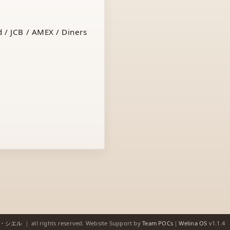
 / JCB / AMEX / Diners
ゥ・シエル
｜
all rights reserved.
Website Support by
Team POCs
｜
Welina OS
v1.1.4