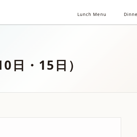
Lunch Menu
Dinn
0日・15日）