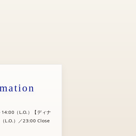
rmation
14:00（L.O.）【ディナ
（L.O.）／23:00 Close