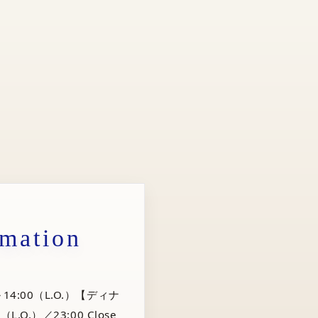
rmation
14:00（L.O.）【ディナ
（L.O.）／23:00 Close