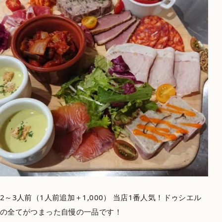
2～3人前（1人前追加＋1,000） 当店1番人気！ドゥシエル
の全てがつまった自慢の一品です！