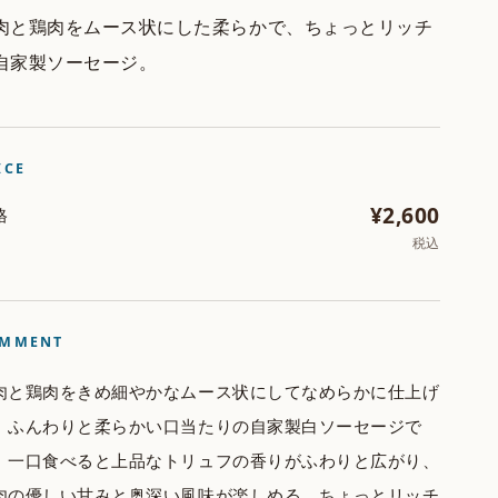
肉と鶏肉をムース状にした柔らかで、ちょっとリッチ
自家製ソーセージ。
ICE
¥2,600
格
税込
MMENT
肉と鶏肉をきめ細やかなムース状にしてなめらかに仕上げ
、ふんわりと柔らかい口当たりの自家製白ソーセージで
。一口食べると上品なトリュフの香りがふわりと広がり、
肉の優しい甘みと奥深い風味が楽しめる、ちょっとリッチ