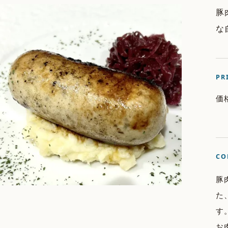
豚
な
PR
価
CO
豚
た
す
お