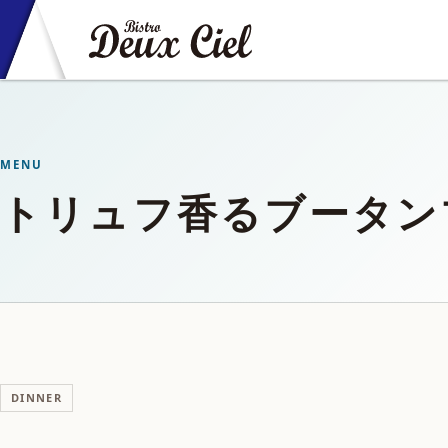
MENU
トリュフ香るブータン
DINNER