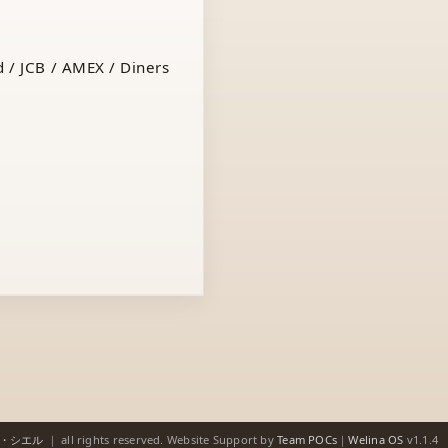
 / JCB / AMEX / Diners
ゥ・シエル
｜
all rights reserved.
Website Support by
Team POCs
｜
Welina OS
v1.1.4