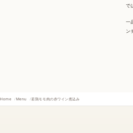
で
一
ン
Home
Menu
若鶏モモ肉の赤ワイン煮込み