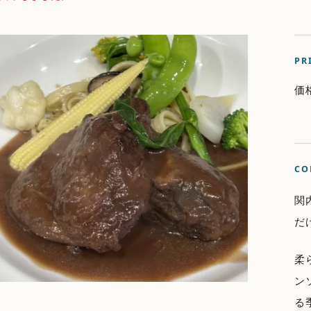
PR
価
CO
関
だ
柔
ン
る