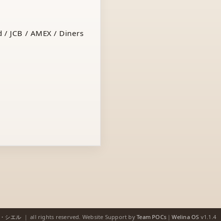
 / JCB / AMEX / Diners
ゥ・シエル
｜
all rights reserved.
Website Support by
Team POCs
｜
Welina OS
v1.1.4