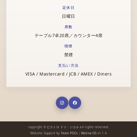
定休日
日曜日
席数
テーブル7卓20席／カウンター4席
喫煙
禁煙
支払い方法
VISA / Mastercard / JCB / AMEX / Diners
copyright ©
ビストロ ドゥ・シエル
all rights reserved.
Website Support by
Team POCs
｜
Welina OS
v1.1.4