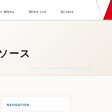
er Menu
Wine List
Access
ソース
NAVIGATION