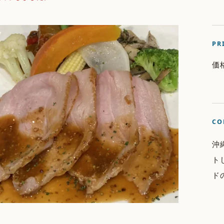
PR
価
CO
沖
ト
ド