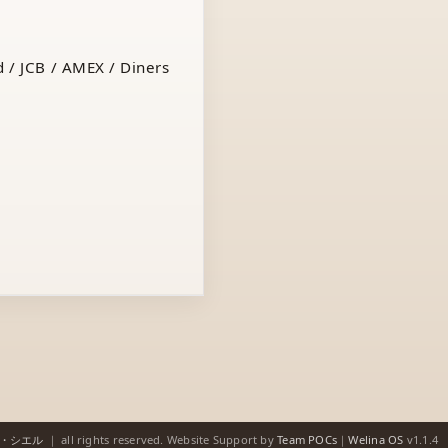
 / JCB / AMEX / Diners
ゥ・シエル
｜
all rights reserved.
Website Support by
Team POCs
｜
Welina OS
v1.1.4