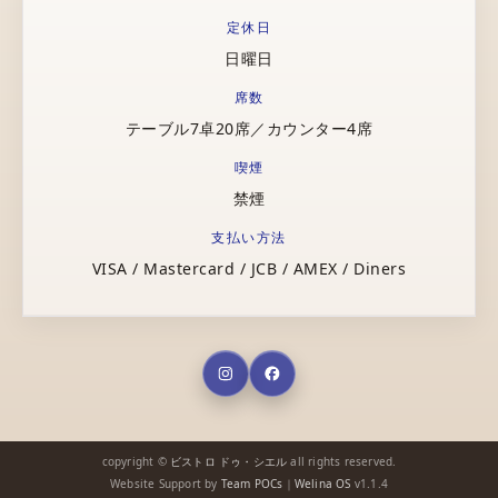
定休日
日曜日
席数
テーブル7卓20席／カウンター4席
喫煙
禁煙
支払い方法
VISA / Mastercard / JCB / AMEX / Diners
copyright ©
ビストロ ドゥ・シエル
all rights reserved.
Website Support by
Team POCs
｜
Welina OS
v1.1.4