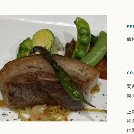
PR
価
CO
関
肉
上
抑
に