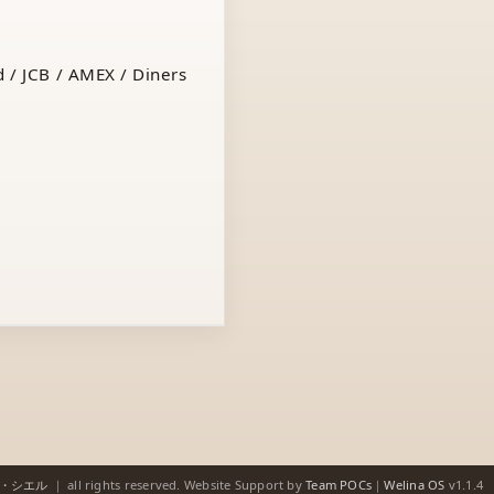
 / JCB / AMEX / Diners
ゥ・シエル
｜
all rights reserved.
Website Support by
Team POCs
｜
Welina OS
v1.1.4