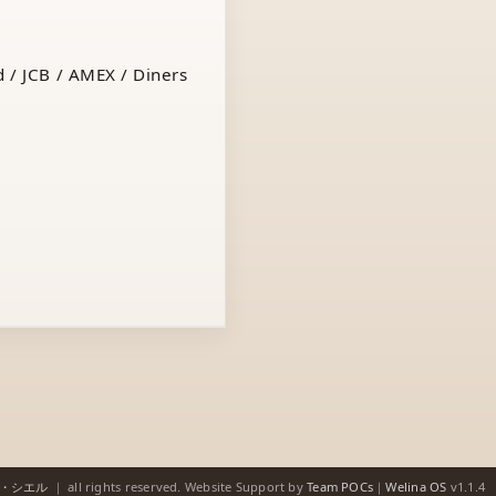
 / JCB / AMEX / Diners
ゥ・シエル
｜
all rights reserved.
Website Support by
Team POCs
｜
Welina OS
v1.1.4