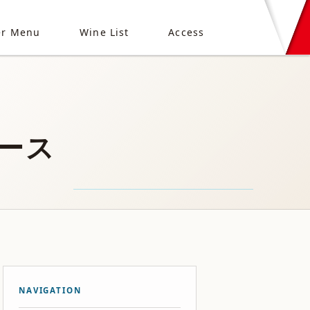
er Menu
Wine List
Access
ース
NAVIGATION