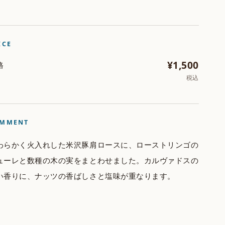
ICE
¥1,500
格
税込
MMENT
わらかく火入れした米沢豚肩ロースに、ローストリンゴの
ューレと数種の木の実をまとわせました。カルヴァドスの
い香りに、ナッツの香ばしさと塩味が重なります。