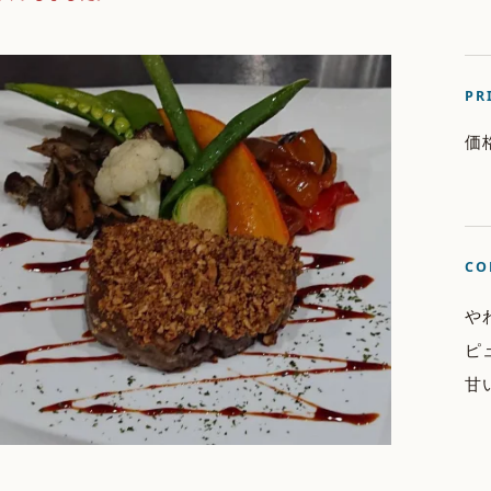
PR
価
CO
や
ピ
甘