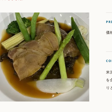
PR
価
CO
米
を
り