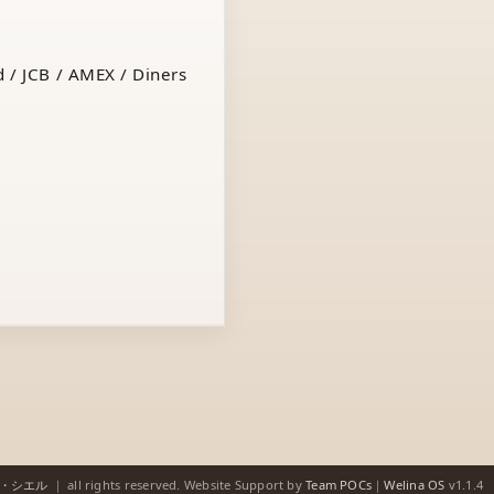
 / JCB / AMEX / Diners
ゥ・シエル
｜
all rights reserved.
Website Support by
Team POCs
｜
Welina OS
v1.1.4